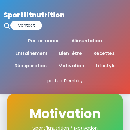
Sportfitnutrition
Contact
Performance
Alimentation
Entraînement
Bien-être
Recettes
Récupération
Motivation
Lifestyle
par Luc Tremblay
Motivation
Sportfitnutrition
/ Motivation